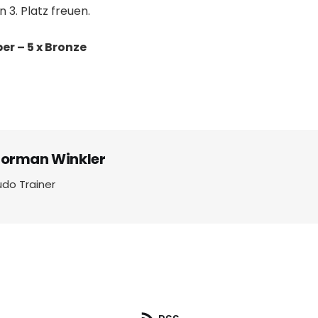
 3. Platz freuen.
lber – 5 x Bronze
orman Winkler
udo Trainer