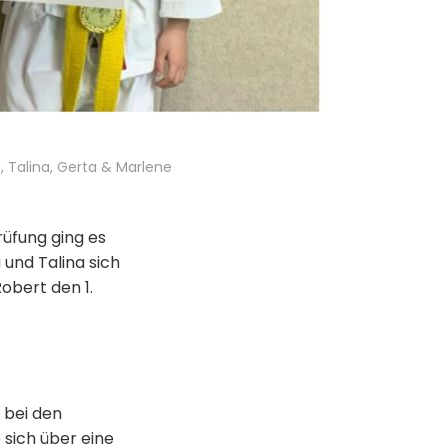
, Talina, Gerta & Marlene
rüfung ging es
und Talina sich
Robert den 1.
 bei den
 sich über eine